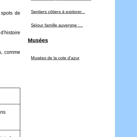
Sentiers côtiers à explorer...
 spots de
Séjour famille auvergne :...
d'histoire
Musées
res, comme
Musées de la cote d'azur
ons