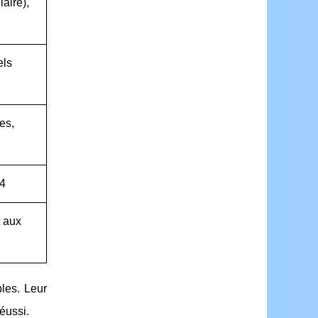
aire),
els
es,
24
t aux
les. Leur
éussi.