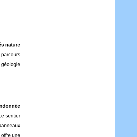
tés nature
 parcours
 géologie
andonnée
e sentier
s panneaux
 offre une