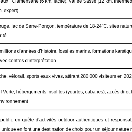
eaux : Clamensane (6 km, facile), Vallée Sasse (12 km, intermédi
, expert)
uge, lac de Serre-Ponçon, température de 18-24°C, sites natur
rité
millions d'années d'histoire, fossiles marins, formations karstiqu
ec centres d'interprétation
che, vélorail, sports eaux vives, attirant 280 000 visiteurs en 20
f Verte, hébergements insolites (yourtes, cabanes), accès direc
'environnement
ublic en quête d'activités outdoor authentiques et responsab
unique en font une destination de choix pour un séjour nature r