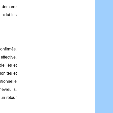
e
démarre
nclut les
confirmés.
effective.
leillés et
onites et
tionnelle
evreuils,
 un retour