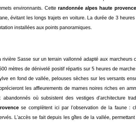
mmets environnants. Cette
randonnée alpes haute provenc
, évitant les longs trajets en voiture. La durée de 3 heures i
ntation installées aux points panoramiques.
la rivière Sasse sur un terrain vallonné adapté aux marcheurs 
0 mètres de dénivelé positif répartis sur 5 heures de marche 
ylve en fond de vallée, pelouses sèches sur les versants enso
pprécieront les affleurements de marnes noires riches en amm
 abandonnés où subsistent des vestiges d'architecture tradi
Provence
se complètent ici par l'observation de la faune : ch
vés. L'accès se fait depuis les gîtes de la vallée, permettant