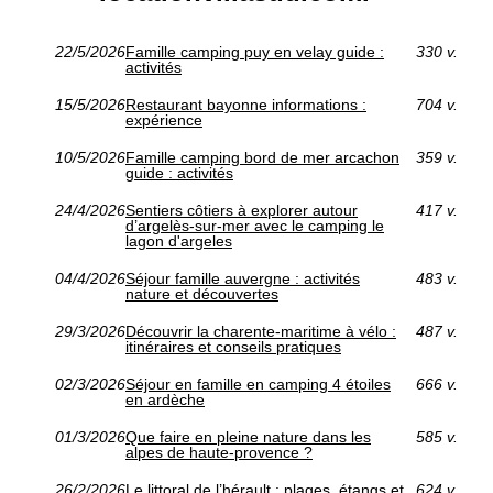
22/5/2026
Famille camping puy en velay guide :
330 v.
activités
15/5/2026
Restaurant bayonne informations :
704 v.
expérience
10/5/2026
Famille camping bord de mer arcachon
359 v.
guide : activités
24/4/2026
Sentiers côtiers à explorer autour
417 v.
d’argelès-sur-mer avec le camping le
lagon d'argeles
04/4/2026
Séjour famille auvergne : activités
483 v.
nature et découvertes
29/3/2026
Découvrir la charente-maritime à vélo :
487 v.
itinéraires et conseils pratiques
02/3/2026
Séjour en famille en camping 4 étoiles
666 v.
en ardèche
01/3/2026
Que faire en pleine nature dans les
585 v.
alpes de haute-provence ?
26/2/2026
Le littoral de l’hérault : plages, étangs et
624 v.