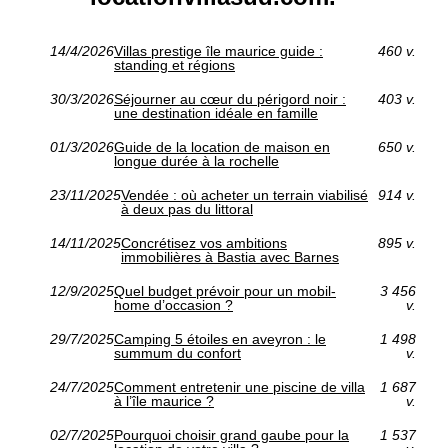
14/4/2026
Villas prestige île maurice guide :
460 v.
standing et régions
30/3/2026
Séjourner au cœur du périgord noir :
403 v.
une destination idéale en famille
01/3/2026
Guide de la location de maison en
650 v.
longue durée à la rochelle
23/11/2025
Vendée : où acheter un terrain viabilisé
914 v.
à deux pas du littoral
14/11/2025
Concrétisez vos ambitions
895 v.
immobilières à Bastia avec Barnes
12/9/2025
Quel budget prévoir pour un mobil-
3 456
home d’occasion ?
v.
29/7/2025
Camping 5 étoiles en aveyron : le
1 498
summum du confort
v.
24/7/2025
Comment entretenir une piscine de villa
1 687
à l’île maurice ?
v.
02/7/2025
Pourquoi choisir grand gaube pour la
1 537