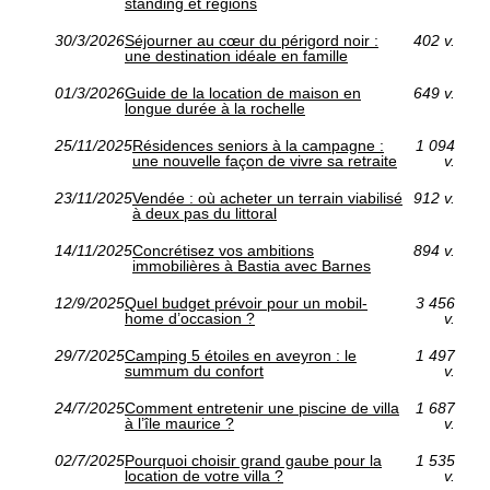
standing et régions
30/3/2026
Séjourner au cœur du périgord noir :
402 v.
une destination idéale en famille
01/3/2026
Guide de la location de maison en
649 v.
longue durée à la rochelle
25/11/2025
Résidences seniors à la campagne :
1 094
une nouvelle façon de vivre sa retraite
v.
23/11/2025
Vendée : où acheter un terrain viabilisé
912 v.
à deux pas du littoral
14/11/2025
Concrétisez vos ambitions
894 v.
immobilières à Bastia avec Barnes
12/9/2025
Quel budget prévoir pour un mobil-
3 456
home d’occasion ?
v.
29/7/2025
Camping 5 étoiles en aveyron : le
1 497
summum du confort
v.
24/7/2025
Comment entretenir une piscine de villa
1 687
à l’île maurice ?
v.
02/7/2025
Pourquoi choisir grand gaube pour la
1 535
location de votre villa ?
v.