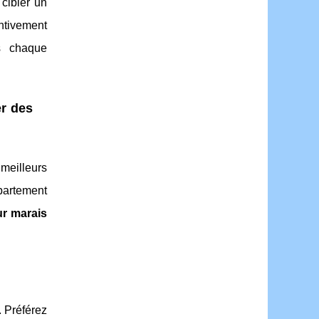
 cibler un
ntivement
s chaque
er des
 meilleurs
ppartement
r marais
. Préférez