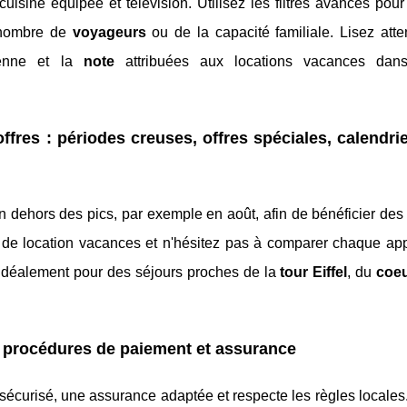
isine équipée et télévision. Utilisez les filtres avancés pour
 nombre de
voyageurs
ou de la capacité familiale. Lisez atte
enne et la
note
attribuées aux locations vacances dan
offres : périodes creuses, offres spéciales, calendri
 en dehors des pics, par exemple en août, afin de bénéficier des
fres de location vacances et n'hésitez pas à comparer chaque a
idéalement pour des séjours proches de la
tour Eiffel
, du
coeu
e, procédures de paiement et assurance
écurisé, une assurance adaptée et respecte les règles locales