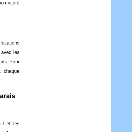
 ou encore
locations
 avec les
nts. Pour
 à chaque
arais
it et les