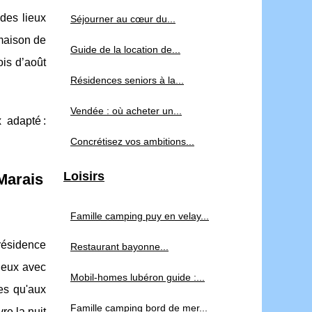
des lieux
Séjourner au cœur du...
maison de
Guide de la location de...
ois d’août
Résidences seniors à la...
Vendée : où acheter un...
 adapté :
Concrétisez vos ambitions...
Loisirs
Marais
Famille camping puy en velay...
 résidence
Restaurant bayonne...
ieux avec
Mobil-homes lubéron guide :...
es qu'aux
Famille camping bord de mer...
re la nuit