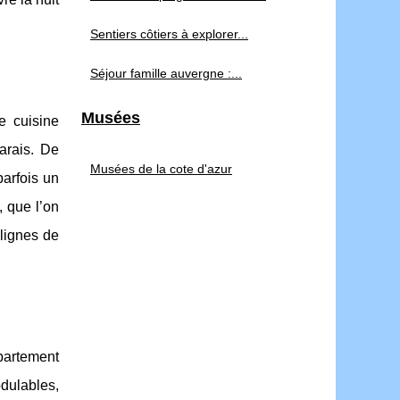
Sentiers côtiers à explorer...
Séjour famille auvergne :...
Musées
e cuisine
arais. De
Musées de la cote d'azur
parfois un
 que l’on
lignes de
ppartement
dulables,