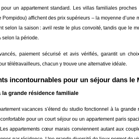
 pour un appartement standard. Les villas familiales proches 
Pompidou) affichent des prix supérieurs – la moyenne d’une 
 selon la saison : avril reste le plus convoité, tandis que le m
% selon la période.
ancés, paiement sécurisé et avis vérifiés, garantit un choix
r télétravailleurs, chacun y trouve une alternative idéale.
ts incontournables pour un séjour dans le 
 la grande résidence familiale
ppartement vacances s'étend du studio fonctionnel à la grande
confortable pour un court séjour ou un appartement paris spac
. Les appartements cœur marais conviennent autant aux coupl
nnes par résidence. Une grande diversité de lieux permet de viv