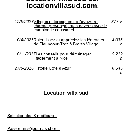
locationvillasud.com.
12/5/2026
Villages pittoresques de l'aveyron :
377 v.
charme provençal, rues pavées avec le
camping le caussanel
10/4/2023
Ralentissez et appréciez les légendes
4 036
de Plouneour-Trez à Breizh Village
v.
10/11/2017
Les conseils pour déménager
5 212
facilement à Nice
v.
27/6/2016
Histoire Cote d'Azur
6 545
v.
Location villa sud
Sélection des 3 meilleurs...
Passer un séjour pas cher...