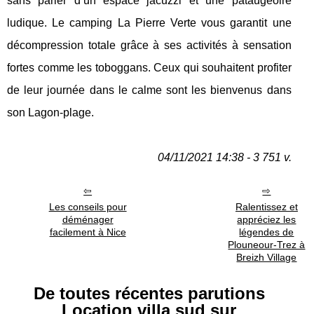
sans parler d’un espace jacuzzi et une pataugeoire
ludique. Le camping La Pierre Verte vous garantit une
décompression totale grâce à ses activités à sensation
fortes comme les toboggans. Ceux qui souhaitent profiter
de leur journée dans le calme sont les bienvenus dans
son Lagon-plage.
04/11/2021 14:38 - 3 751 v.
Les conseils pour
Ralentissez et
déménager
appréciez les
facilement à Nice
légendes de
Plouneour-Trez à
Breizh Village
De toutes récentes parutions
Location villa sud sur