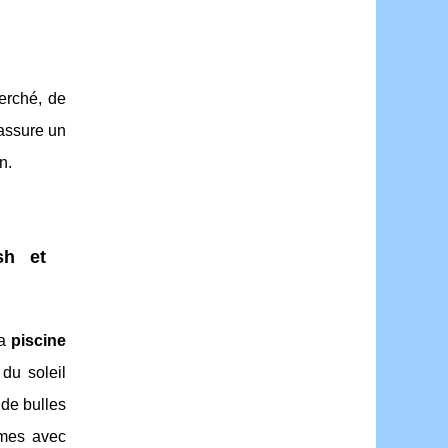
erché, de
 assure un
n.
sh et
La
piscine
 du soleil
 de bulles
omes avec