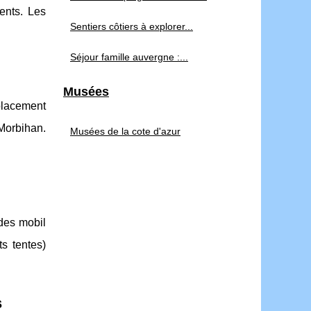
ents. Les
Sentiers côtiers à explorer...
Séjour famille auvergne :...
Musées
placement
Morbihan.
Musées de la cote d'azur
 des mobil
s tentes)
s