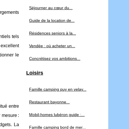
Séjourner au cœur du...
ergements
Guide de la location de...
Résidences seniors à la...
tiels tels
 excellent
Vendée : où acheter un...
tionner le
Concrétisez vos ambitions...
Loisirs
Famille camping puy en velay...
Restaurant bayonne...
tué entre
Mobil-homes lubéron guide :...
 mesure :
dgets. La
Famille camping bord de mer...