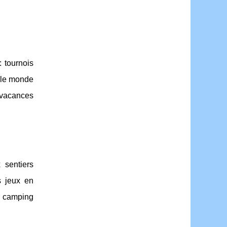
: tournois
t le monde
t vacances
 sentiers
s jeux en
n camping