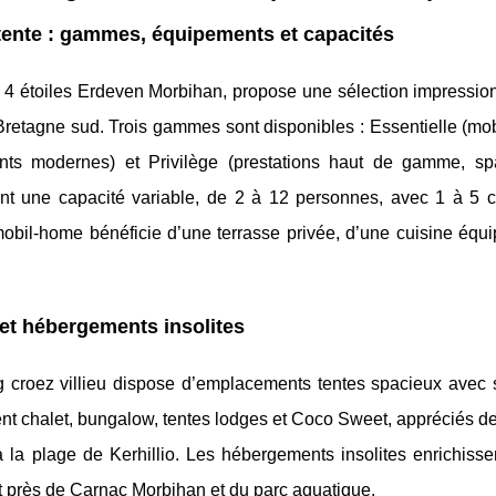
tente : gammes, équipements et capacités
é 4 étoiles Erdeven Morbihan, propose une sélection impressio
Bretagne sud. Trois gammes sont disponibles : Essentielle (mo
ents modernes) et Privilège (prestations haut de gamme, spa 
nt une capacité variable, de 2 à 12 personnes, avec 1 à 5 
obil-home bénéficie d’une terrasse privée, d’une cuisine équi
et hébergements insolites
ng croez villieu dispose d’emplacements tentes spacieux avec s
luent chalet, bungalow, tentes lodges et Coco Sweet, appréciés d
la plage de Kerhillio. Les hébergements insolites enrichissen
t près de Carnac Morbihan et du parc aquatique.