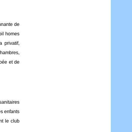
nnante de
bil homes
privatif,
chambres,
pée et de
anitaires
es enfants
t le club