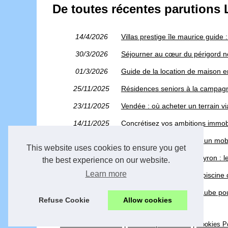
De toutes récentes parutions L
14/4/2026
Villas prestige île maurice guide 
30/3/2026
Séjourner au cœur du périgord noi
01/3/2026
Guide de la location de maison e
25/11/2025
Résidences seniors à la campagne
23/11/2025
Vendée : où acheter un terrain via
14/11/2025
Concrétisez vos ambitions immob
12/9/2025
Quel budget prévoir pour un mob
This website uses cookies to ensure you get
29/7/2025
Camping 5 étoiles en aveyron : 
the best experience on our website.
Learn more
24/7/2025
Comment entretenir une piscine de
02/7/2025
Pourquoi choisir grand gaube pour
Refuse Cookie
Allow cookies
© 2026
Locationvillasud.com
|
Plan nos publications
|
Cookies P