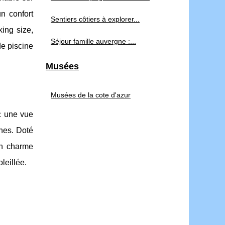
n confort
Sentiers côtiers à explorer...
ing size,
Séjour famille auvergne :...
de piscine
Musées
Musées de la cote d'azur
 une vue
nes. Doté
on charme
leillée.