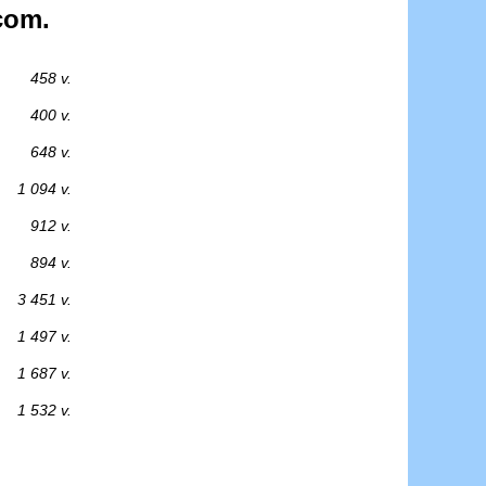
com.
458 v.
400 v.
648 v.
1 094 v.
912 v.
894 v.
3 451 v.
1 497 v.
1 687 v.
1 532 v.