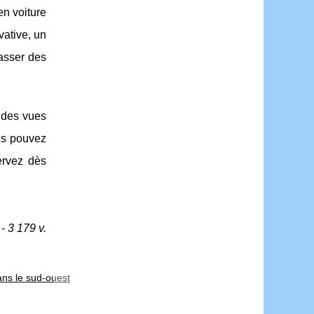
en voiture
vative, un
asser des
, des vues
ous pouvez
ervez dès
- 3 179 v.
ans le sud-ouest