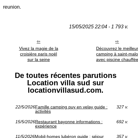
reunion.
15/05/2025 22:04 - 1 793 v.
Vivez la magie de la
Découvrez le meilleu
croisière paris noël
camping à saint-mal
sur la seine
avec piscine chauffé
De toutes récentes parutions
Location villa sud sur
locationvillasud.com.
22/5/2026
Famille camping puy en velay guide :
327 v.
activités
15/5/2026
Restaurant bayonne informations :
692 v.
expérience
11/5/2026
Mobil-homes lubéron guide : séjour
357 v.