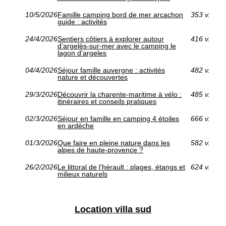
10/5/2026
Famille camping bord de mer arcachon
353 v.
guide : activités
24/4/2026
Sentiers côtiers à explorer autour
416 v.
d’argelès-sur-mer avec le camping le
lagon d'argeles
04/4/2026
Séjour famille auvergne : activités
482 v.
nature et découvertes
29/3/2026
Découvrir la charente-maritime à vélo :
485 v.
itinéraires et conseils pratiques
02/3/2026
Séjour en famille en camping 4 étoiles
666 v.
en ardèche
01/3/2026
Que faire en pleine nature dans les
582 v.
alpes de haute-provence ?
26/2/2026
Le littoral de l’hérault : plages, étangs et
624 v.
milieux naturels
Location villa sud