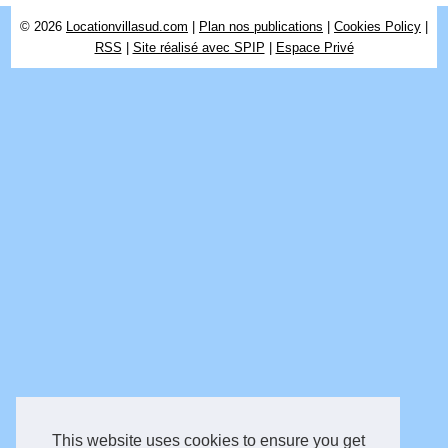
© 2026
Locationvillasud.com
|
Plan nos publications
|
Cookies Policy
|
RSS
|
Site réalisé avec SPIP
|
Espace Privé
This website uses cookies to ensure you get